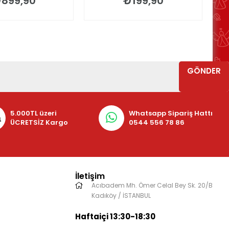
899,90
₺199,90
GÖNDER
5.000TL üzeri
Whatsapp Sipariş Hattı
ÜCRETSİZ Kargo
0544 556 78 86
İletişim
Acıbadem Mh. Ömer Celal Bey Sk. 20/B
Kadıköy / İSTANBUL
Haftaiçi 13:30-18:30