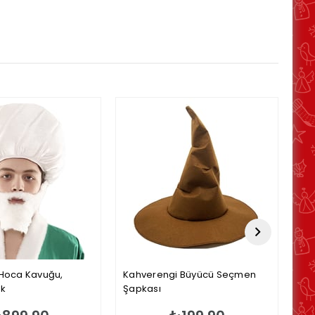
Hoca Kavuğu,
Kahverengi Büyücü Seçmen
Ca
uk
Şapkası
des