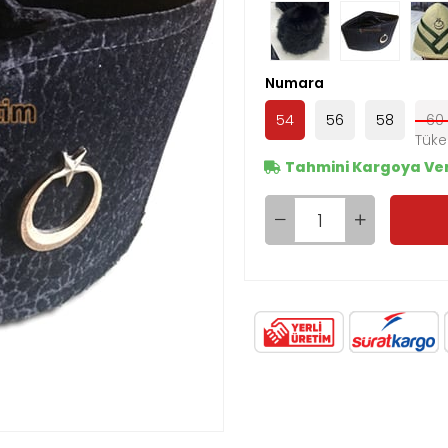
Numara
54
56
58
60
Tahmini Kargoya Veri