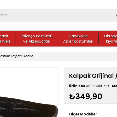
anlı
Palyaço Kostümü
Çanakkale
Oktobe
ümleri
ve Aksesuarları
Asker Kostümleri
Kıyafe
Atatürk Kalpağı Kadife
Kalpak Orijinal 
(PRC061-54)
Ma
₺349,90
Diğer Modeller