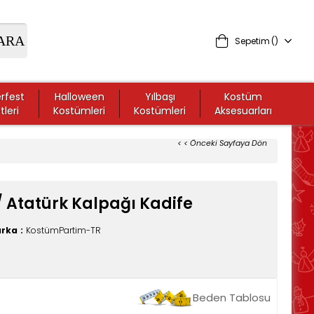
Sepetim
rfest
Halloween
Yılbaşı
Kostüm
tleri
Kostümleri
Kostümleri
Aksesuarları
< < Önceki Sayfaya Dön
/ Atatürk Kalpağı Kadife
rka
:
KostümPartim-TR
Beden Tablosu