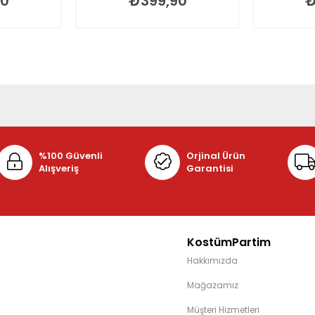
90
₺399,90
₺
%100 Güvenli
Orjinal Ürün
Alışveriş
Garantisi
KostümPartim
Hakkımızda
Mağazamız
Müşteri Hizmetleri