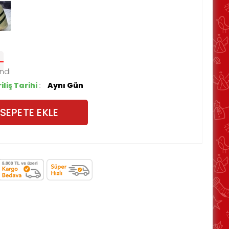
liş Tarihi
Aynı Gün
: