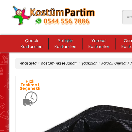
Çocuk
Yetişkin
Yöresel
Osm
Kostümleri
Kostümleri
Kostümler
Kost
Anasayfa
Kostüm Aksesuarları
Şapkalar
Kalpak Orijinal / 
Hızlı
Teslimat
Seçenekli