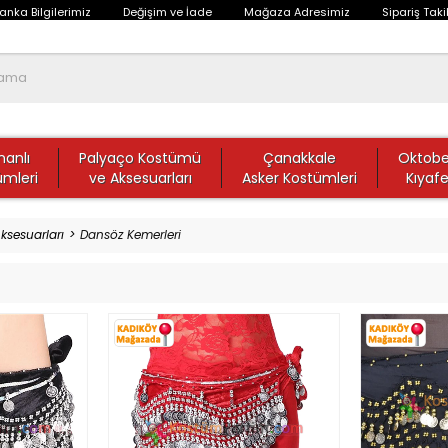
anka Bilgilerimiz
Değişim ve İade
Mağaza Adresimiz
Sipariş Taki
anlı
Palyaço Kostümü
Çanakkale
Oktobe
ümleri
ve Aksesuarları
Asker Kostümleri
Kıyafe
ksesuarları
Dansöz Kemerleri