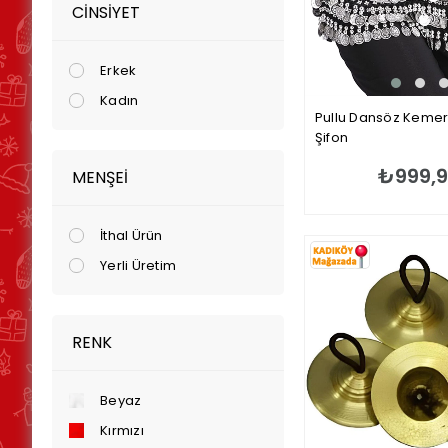
CINSIYET
Erkek
Kadın
Pullu Dansöz Kemer
Şifon
₺999,
MENŞEI
İthal Ürün
Yerli Üretim
RENK
Beyaz
Kırmızı