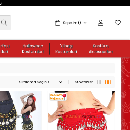
bi
Sepetim
rfest
Halloween
Yılbaşı
Kostüm
tleri
Kostümleri
Kostümleri
Aksesuarları
Stoktakiler