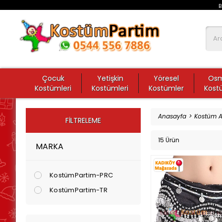
B
Çocuk
Yetişkin
Yöresel
Osm
Kostümleri
Kostümleri
Kostümler
Kost
Anasayfa
Kostüm A
FILTRELEME
15 Ürün
MARKA
KostümPartim-PRC
KostümPartim-TR