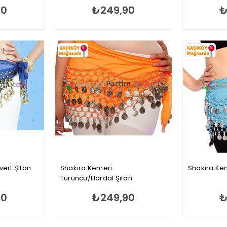
90
₺249,90
₺
vert Şifon
Shakira Kemeri
Shakira Kem
Turuncu/Hardal Şifon
90
₺249,90
₺