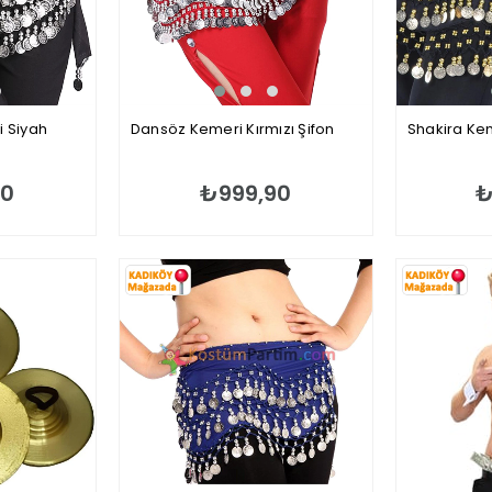
i Siyah
Dansöz Kemeri Kırmızı Şifon
Shakira Kem
90
₺999,90
₺