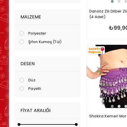
Dansöz Zili Dilber Zi
MALZEME
(4 Adet)
₺99,9
Polyester
Şifon Kumaş (Tül)
DESEN
Düz
Payetli
FIYAT ARALIĞI
Shakira Kemeri Mor 