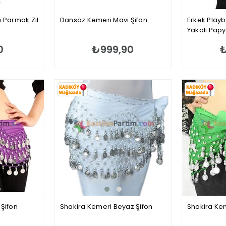
li Parmak Zil
Dansöz Kemeri Mavi Şifon
Erkek Playb
Yakalı Papy
Manşetleri
0
₺999,90
₺
Şifon
Shakira Kemeri Beyaz Şifon
Shakira Kem