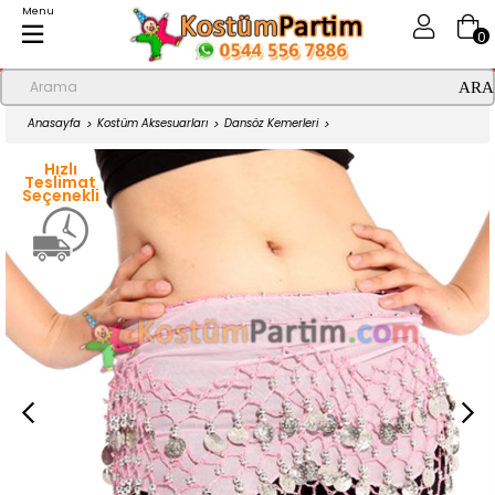
Menu
0
Anasayfa
Kostüm Aksesuarları
Dansöz Kemerleri
Shakira Kemeri Pembe Şifon
Hızlı
Teslimat
Seçenekli