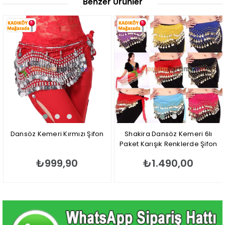
Benzer Ürünler
ı Şifon
Shakira Dansöz Kemeri 6lı
Shakira Kemeri Mor 
Paket Karışık Renklerde Şifon
₺1.490,00
₺249,90