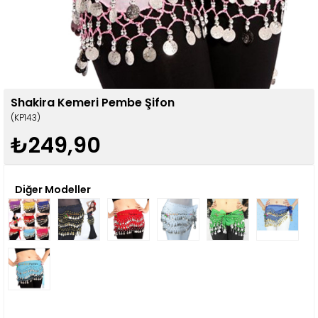
Shakira Kemeri Pembe Şifon
(KP143)
₺249,90
Diğer Modeller