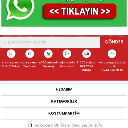
GÖNDER
Kredi Kartına
Adrese Hızlı
%100 Güvenli
Orjinal Ürün
5.000TL üzeri
Whatsapp Sipariş
3-6-9 Taksit
Teslimat
Alışveriş
Garantisi
ÜCRETSİZ
Hattı
Kargo
0544 556 78 86
HESABIM
KATEGORILER
KOSTÜMPARTIM
Acıbadem Mh. Ömer Celal Bey Sk. 20/B