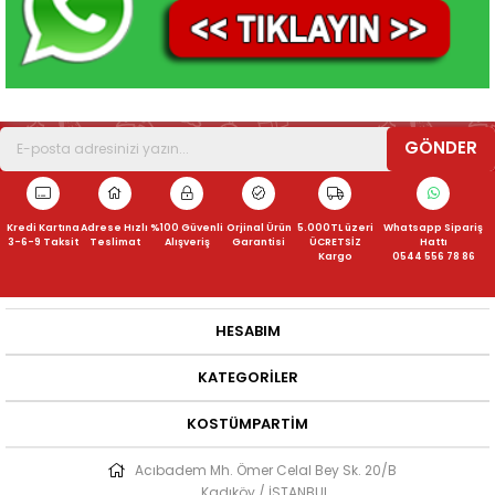
GÖNDER
Kredi Kartına
Adrese Hızlı
%100 Güvenli
Orjinal Ürün
5.000TL üzeri
Whatsapp Sipariş
3-6-9 Taksit
Teslimat
Alışveriş
Garantisi
ÜCRETSİZ
Hattı
Kargo
0544 556 78 86
HESABIM
KATEGORILER
KOSTÜMPARTIM
Acıbadem Mh. Ömer Celal Bey Sk. 20/B
Kadıköy / İSTANBUL