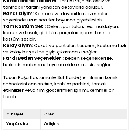
Karakteristik Tasarım:
Tosun Paşa'nın eşsiz ve
tanınabilir tarzını yansıtan detaylarla doludur.
Rahat Giyim:
Konforlu ve dayanıklı malzemeler
sayesinde uzun saatler boyunca giyebilirsiniz.
Tam Kostüm Seti:
Ceket, pantolon, fes, maldalyon,
kemer ve kuşak, gibi tüm parçaları içeren tam bir
kostüm setidir.
Kolay Giyim:
Ceket ve pantolon tasarımı, kostümü hızlı
ve kolay bir şekilde giyip çıkarmanızı sağlar.
Farklı Beden Seçenekleri:
beden seçenekleri ile,
herkesin mükemmel uyumu elde etmesini sağlar.
Tosun Paşa Kostümü ile Süt Kardeşler filminin komik
sahnelerini canlandırın, kostüm partileri, temalı
etkinlikler veya film gösterimleri için mükemmel bir
tercih!
Cinsiyet
Erkek
Yaş Grubu
Yetişkin