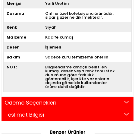
Menşei
Yerli Üretim
Durumu
Online özel koleksiyonu ürünüdür,
sipariş üzerine dikilmektedir.
Renk
Siyah
Malzeme
Kadife Kumaş
Desen
İşlemeli
Bakım
Sadece kuru temizleme önerilir
NOT:
Bilgilendirme amaçlı belirtilen
kumaş, desen veya renk tonu stok
durumuna göre farklılık
gösterebilir
İçerikte yazanların
dışında görselde kullanılanlar
ürüne dahil değildir.
Ödeme Seçenekleri
Teslimat Bilgisi
Benzer Ürünler