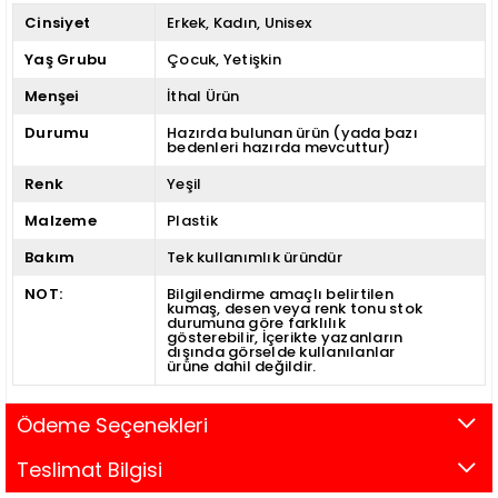
Cinsiyet
Erkek
Kadın
Unisex
Yaş Grubu
Çocuk
Yetişkin
Menşei
İthal Ürün
Durumu
Hazırda bulunan ürün (yada bazı
bedenleri hazırda mevcuttur)
Renk
Yeşil
Malzeme
Plastik
Bakım
Tek kullanımlık üründür
NOT:
Bilgilendirme amaçlı belirtilen
kumaş, desen veya renk tonu stok
durumuna göre farklılık
gösterebilir
İçerikte yazanların
dışında görselde kullanılanlar
ürüne dahil değildir.
Ödeme Seçenekleri
Teslimat Bilgisi