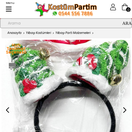
Menu
0
Anasayfa
Yılbaşı Kostümleri
Yılbaşı Parti Malzemeleri
Yeşil Çam Ağacı Desenli Yılbaşı Şapkalı Taç
Hızlı
Teslimat
Seçenekli