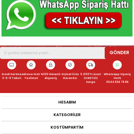
GÖNDER
Kredi Kartına
Adrese Hızlı
%100 Güvenli
Orjinal Ürün
5.000TL üzeri
Whatsapp Sipariş
3-6-9 Taksit
Teslimat
Alışveriş
Garantisi
ÜCRETSİZ
Hattı
Kargo
0544 556 78 86
HESABIM
KATEGORILER
KOSTÜMPARTIM