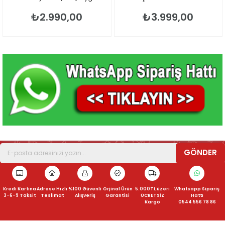
Model
₺2.990,00
₺3.999,00
GÖNDER
Kredi Kartına
Adrese Hızlı
%100 Güvenli
Orjinal Ürün
5.000TL üzeri
Whatsapp Sipariş
3-6-9 Taksit
Teslimat
Alışveriş
Garantisi
ÜCRETSİZ
Hattı
Kargo
0544 556 78 86