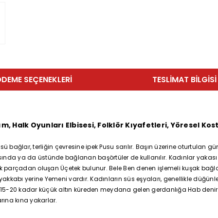
DEME SEÇENEKLERI
TESLIMAT BILGISI
Halk Oyunları Elbisesi, Folklör Kıyafetleri, Yöresel Kos
sü bağlar, terliğin çevresine ipek Pusu sarılır. Başın üzerine oturtulan
asında ya da üstünde bağlanan başörtüler de kullanılır. Kadınlar yakası 
sı tek parçadan oluşan Üçetek bulunur. Bele Ben denen işlemeli kuşak bağ
 ayakkabı yerine Yemeni vardır. Kadınların süs eşyaları, genellikle düğü
r. 15-20 kadar küçük altın küreden meydana gelen gerdanlığa Hab denir. 
rına kına yakarlar.