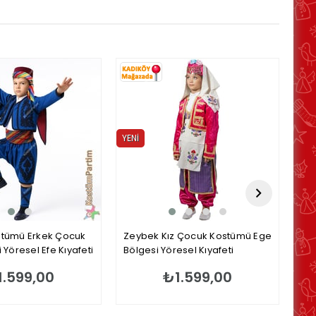
YENI
YEN
ÜRÜN
ÜRÜ
tümü Erkek Çocuk
Zeybek Kız Çocuk Kostümü Ege
Ka
 Yöresel Efe Kıyafeti
Bölgesi Yöresel Kıyafeti
Kıy
1.599,00
₺1.599,00