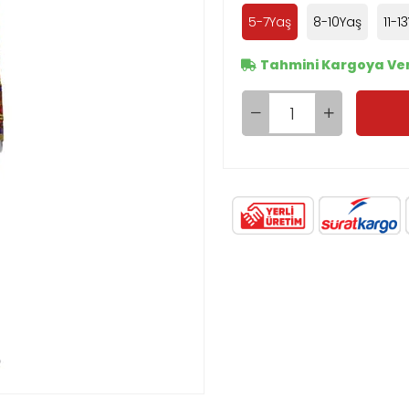
5-7Yaş
8-10Yaş
11-1
Tahmini Kargoya Veri