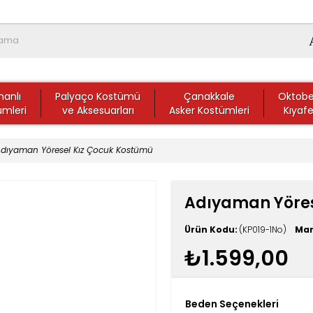
anlı
Palyaço Kostümü
Çanakkale
Oktobe
ümleri
ve Aksesuarları
Asker Kostümleri
Kıyafe
dıyaman Yöresel Kız Çocuk Kostümü
Adıyaman Yöres
(KP019-1No)
Ma
₺1.599,00
Beden Seçenekleri