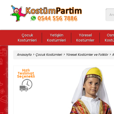
Çocuk
Yetişkin
Yöresel
Osm
Kostümleri
Kostümleri
Kostümler
Kost
Anasayfa
Çocuk Kostümleri
Yöresel Kostümler ve Folklör
A
Hızlı
Teslimat
Seçenekli