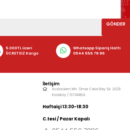
GÖNDER
5.000TL üzeri
Whatsapp Sipariş Hattı
ÜCRETSİZ Kargo
0544 556 78 86
İletişim
Acıbadem Mh. Ömer Celal Bey Sk. 20/B
Kadıköy / İSTANBUL
Haftaiçi 13:30-18:30
C.tesi / Pazar Kapalı