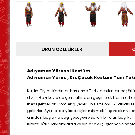
ÜRÜN ÖZELLIKLERI
Ö
Adıyaman Yöresel Kostüm
Adıyaman Yöresi, Kız Çocuk Kostüm Tam Takım, 
Kadın Giyimi:Kadınlar başlarına Terlik denilen bir başörtü
dizilir. Bazı köylerde çene altından geçirilerek basın ark
inen işlemeli bir Gömlek giyerler. En üstte önü iki, arka
getirirler. Ayaklarda yörede işlenmiş motifli çoraplar ve
alından başlayıp başı çepeçevre saran bir altın başlıktı
Kiramus'tur.Bayramlarda kadınlar avuç içlerine ve saçla