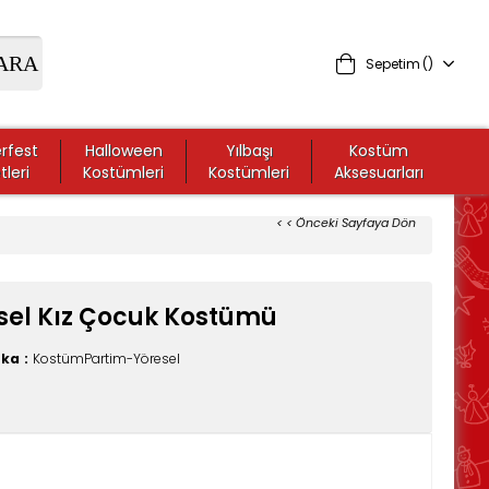
Sepetim
rfest
Halloween
Yılbaşı
Kostüm
tleri
Kostümleri
Kostümleri
Aksesuarları
< < Önceki Sayfaya Dön
el Kız Çocuk Kostümü
rka
:
KostümPartim-Yöresel