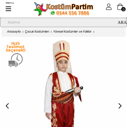
Menu
0
Anasayfa
Çocuk Kostümleri
Yöresel Kostümler ve Folklör
Yeniçeri Kıyafeti Kırmızı Erkek Çocuk Kıyafeti
Hızlı
Teslimat
Seçenekli