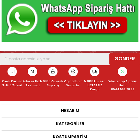
GÖNDER
Kredi Kartına
Adrese Hızlı
%100 Güvenli
Orjinal Ürün
5.000TL üzeri
Whatsapp Sipariş
3-6-9 Taksit
Teslimat
Alışveriş
Garantisi
ÜCRETSİZ
Hattı
Kargo
0544 556 78 86
HESABIM
KATEGORILER
KOSTÜMPARTIM