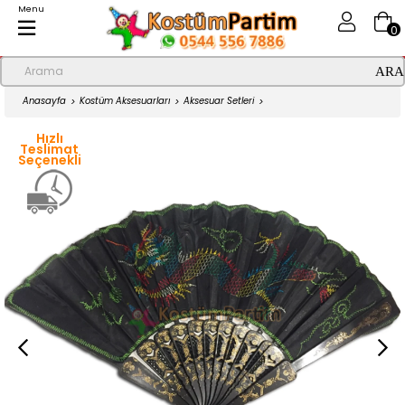
Menu
0
Anasayfa
Kostüm Aksesuarları
Aksesuar Setleri
Kimono Kostüm Aksesuarı Yelpaze
Hızlı
Teslimat
Seçenekli