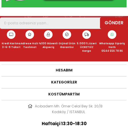
GÖNDER
Kredi Kartına
Adrese Hızlı
%100 Güvenli
Orjinal Ürün
5.000TL üzeri
Whatsapp Sipariş
3-6-9 Taksit
Teslimat
Alışveriş
Garantisi
ÜCRETSİZ
Hattı
Kargo
0544 556 78 86
HESABIM
KATEGORILER
KOSTÜMPARTIM
Acıbadem Mh. Ömer Celal Bey Sk. 20/B
Kadıköy / İSTANBUL
Haftaiçi 13:30-18:30