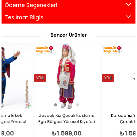
Ödeme Seçenekleri
Teslimat Bilgisi
Benzer Ürünler
YENI
YENI
ÜRÜN
ÜRÜN
Zeybek Kız Çocuk Kostümü
Karadeniz Yöresi Erkek
Ege Bölgesi Yöresel Kıyafeti
Çocuk Kıyafeti
₺1.599,00
₺1.599,00