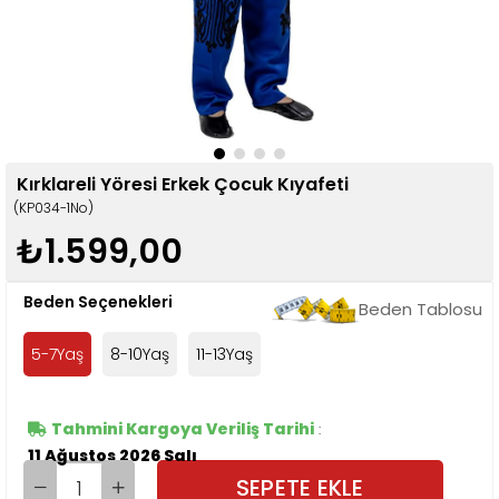
Kırklareli Yöresi Erkek Çocuk Kıyafeti
(KP034-1No)
₺1.599,00
Beden Seçenekleri
Beden Tablosu
5-7Yaş
8-10Yaş
11-13Yaş
Tahmini Kargoya Veriliş Tarihi
:
11 Ağustos 2026 Salı