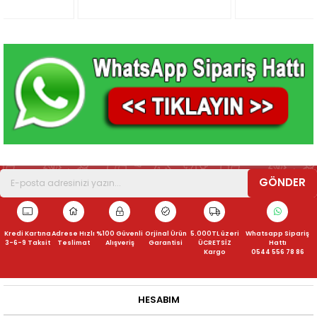
GÖNDER
Kredi Kartına
Adrese Hızlı
%100 Güvenli
Orjinal Ürün
5.000TL üzeri
Whatsapp Sipariş
3-6-9 Taksit
Teslimat
Alışveriş
Garantisi
ÜCRETSİZ
Hattı
Kargo
0544 556 78 86
HESABIM