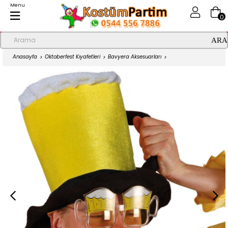
Menu
0
Anasayfa
Oktoberfest Kıyafetleri
Bavyera Aksesuarları
Oktoberfest Bira Bardağı Şapka Lüks