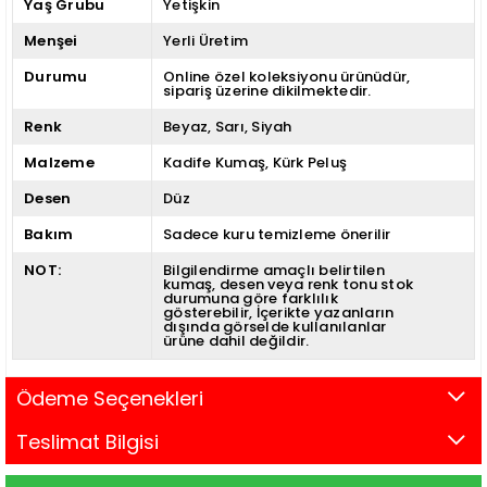
Yaş Grubu
Yetişkin
Menşei
Yerli Üretim
Durumu
Online özel koleksiyonu ürünüdür,
sipariş üzerine dikilmektedir.
Renk
Beyaz
Sarı
Siyah
Malzeme
Kadife Kumaş
Kürk Peluş
Desen
Düz
Bakım
Sadece kuru temizleme önerilir
NOT:
Bilgilendirme amaçlı belirtilen
kumaş, desen veya renk tonu stok
durumuna göre farklılık
gösterebilir
İçerikte yazanların
dışında görselde kullanılanlar
ürüne dahil değildir.
Ödeme Seçenekleri
Teslimat Bilgisi