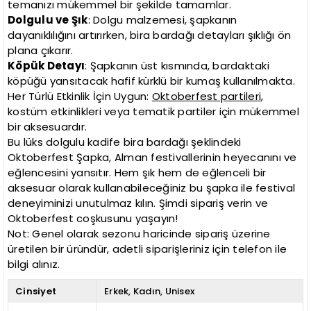
temanızı mükemmel bir şekilde tamamlar.
Dolgulu ve Şık
: Dolgu malzemesi, şapkanın
dayanıklılığını artırırken, bira bardağı detayları şıklığı ön
plana çıkarır.
Köpük Detayı
: Şapkanın üst kısmında, bardaktaki
köpüğü yansıtacak hafif kürklü bir kumaş kullanılmakta.
Her Türlü Etkinlik İçin Uygun:
Oktoberfest partileri
,
kostüm etkinlikleri veya tematik partiler için mükemmel
bir aksesuardır.
Bu lüks dolgulu kadife bira bardağı şeklindeki
Oktoberfest Şapka, Alman festivallerinin heyecanını ve
eğlencesini yansıtır. Hem şık hem de eğlenceli bir
aksesuar olarak kullanabileceğiniz bu şapka ile festival
deneyiminizi unutulmaz kılın. Şimdi sipariş verin ve
Oktoberfest coşkusunu yaşayın!
Not: Genel olarak sezonu haricinde sipariş üzerine
üretilen bir üründür, adetli siparişleriniz için telefon ile
bilgi alınız.
Cinsiyet
Erkek
Kadın
Unisex