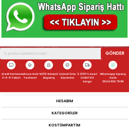
GÖNDER
Kredi Kartına
Adrese Hızlı
%100 Güvenli
Orjinal Ürün
5.000TL üzeri
Whatsapp Sipariş
3-6-9 Taksit
Teslimat
Alışveriş
Garantisi
ÜCRETSİZ
Hattı
Kargo
0544 556 78 86
HESABIM
KATEGORILER
KOSTÜMPARTIM