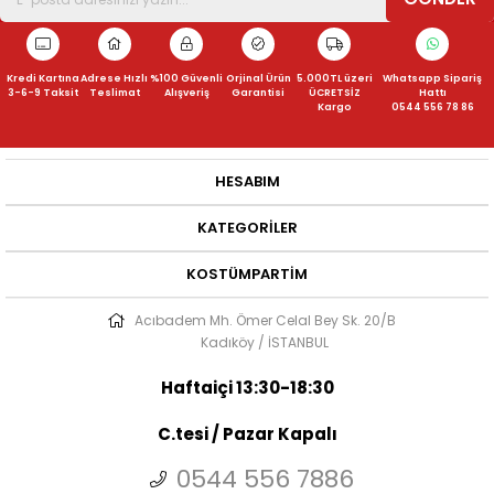
Kredi Kartına
Adrese Hızlı
%100 Güvenli
Orjinal Ürün
5.000TL üzeri
Whatsapp Sipariş
3-6-9 Taksit
Teslimat
Alışveriş
Garantisi
ÜCRETSİZ
Hattı
Kargo
0544 556 78 86
HESABIM
KATEGORILER
KOSTÜMPARTIM
Acıbadem Mh. Ömer Celal Bey Sk. 20/B
Kadıköy / İSTANBUL
Haftaiçi 13:30-18:30
C.tesi / Pazar Kapalı
0544 556 7886