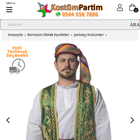
Menu
0
Anasayfa
Ramazan Etkinlik Kıyafetleri
Şerbetçi Kostümleri
Macuncu Yelek, Fes, Kuşak Seti Yeşil
Hızlı
Teslimat
Seçenekli