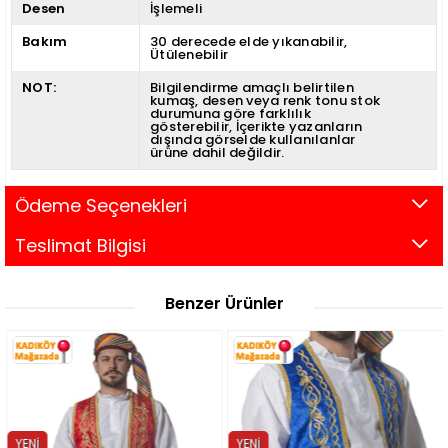
Desen
İşlemeli
Bakım
30 derecede elde yıkanabilir
Ütülenebilir
NOT:
Bilgilendirme amaçlı belirtilen
kumaş, desen veya renk tonu stok
durumuna göre farklılık
gösterebilir
İçerikte yazanların
dışında görselde kullanılanlar
ürüne dahil değildir.
Ödeme Seçenekleri
Teslimat Bilgisi
Benzer Ürünler
YENI
YENI