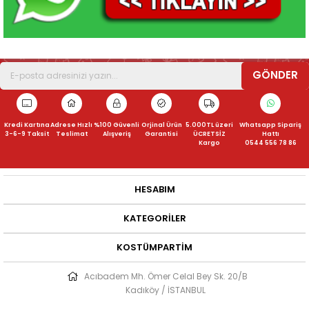
GÖNDER
Kredi Kartına
Adrese Hızlı
%100 Güvenli
Orjinal Ürün
5.000TL üzeri
Whatsapp Sipariş
3-6-9 Taksit
Teslimat
Alışveriş
Garantisi
ÜCRETSİZ
Hattı
Kargo
0544 556 78 86
HESABIM
KATEGORILER
KOSTÜMPARTIM
Acıbadem Mh. Ömer Celal Bey Sk. 20/B
Kadıköy / İSTANBUL