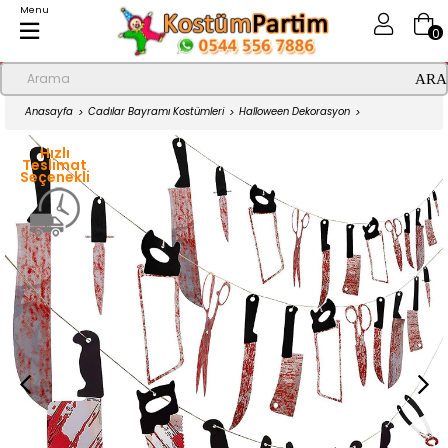
Menu
0
Anasayfa
Cadılar Bayramı Kostümleri
Halloween Dekorasyon
Halloween Kanlı Aletler, Cadılar Bayramı Dekorasyonu
Hızlı
Teslimat
Seçenekli