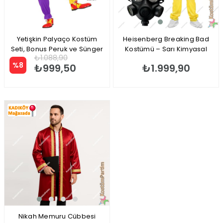
Yetişkin Palyaço Kostüm
Heisenberg Breaking Bad
Seti, Bonus Peruk ve Sünger
Kostümü – Sarı Kimyasal
₺1.088,90
Burun
Walter White Kıyafeti
%8
₺999,50
₺1.999,90
Nikah Memuru Cübbesi