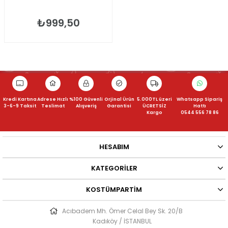
₺999,50
Kredi Kartına
Adrese Hızlı
%100 Güvenli
Orjinal Ürün
5.000TL üzeri
Whatsapp Sipariş
3-6-9 Taksit
Teslimat
Alışveriş
Garantisi
ÜCRETSİZ
Hattı
Kargo
0544 556 78 86
HESABIM
KATEGORILER
KOSTÜMPARTIM
Acıbadem Mh. Ömer Celal Bey Sk. 20/B
Kadıköy / İSTANBUL