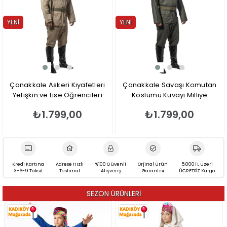
YENI
YENI
ÜRÜN
ÜRÜN
Çanakkale Askeri Kıyafetleri
Çanakkale Savaşı Komutan
Yetişkin ve Lise Öğrencileri
Kostümü Kuvayi Milliye
için
Kıyafeti
₺1.799,00
₺1.799,00
Kredi Kartına
Adrese Hızlı
%100 Güvenli
Orjinal Ürün
5.000TL Üzeri
3-6-9 Taksit
Teslimat
Alışveriş
Garantisi
ÜCRETSİZ Kargo
SEZON ÜRÜNLERİ