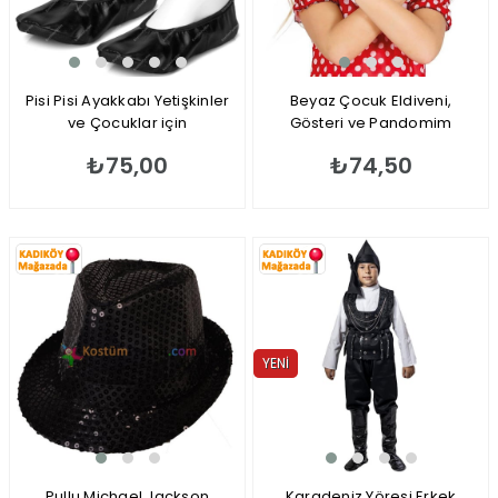
Pisi Pisi Ayakkabı Yetişkinler
Beyaz Çocuk Eldiveni,
ve Çocuklar için
Gösteri ve Pandomim
Eldiveni
₺75,00
₺74,50
YENI
ÜRÜN
Pullu Michael Jackson
Karadeniz Yöresi Erkek